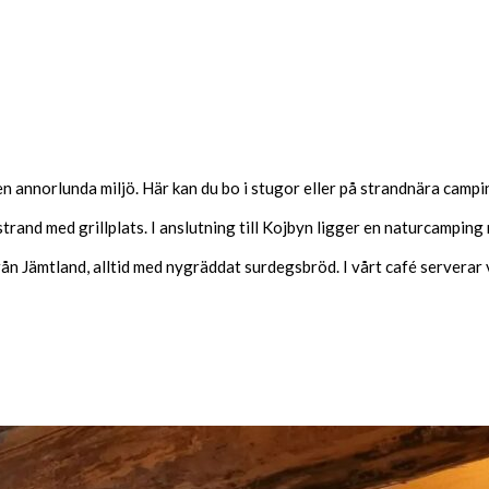
 annorlunda miljö. Här kan du bo i stugor eller på strandnära campi
trand med grillplats. I anslutning till Kojbyn ligger en naturcamping 
n Jämtland, alltid med nygräddat surdegsbröd. I vårt café serverar vi