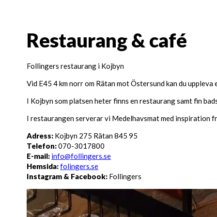
Restaurang & café
Follingers restaurang i Kojbyn
Vid E45 4 km norr om Rätan mot Östersund kan du uppleva en
I Kojbyn som platsen heter finns en restaurang samt fin bads
I restaurangen serverar vi Medelhavsmat med inspiration frå
Adress:
Kojbyn 275 Rätan 845 95
Telefon:
070-3017800
E-mail:
info@follingers.se
Hemsida:
folingers.se
Instagram & Facebook:
Follingers